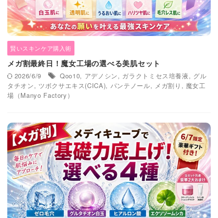
賢いスキンケア購入術
メガ割最終日！魔女工場の選べる美肌セット
2026/6/9
Qoo10
,
アデノシン
,
ガラクトミセス培養液
,
グル
タチオン
,
ツボクサエキス(CICA)
,
パンテノール
,
メガ割り
,
魔女工
場（Manyo Factory）