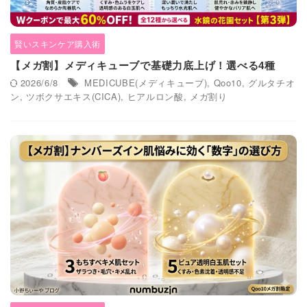
賢いスキンケア購入術
【メガ割】メディキューブで基礎力底上げ！選べる4種
2026/6/8
MEDICUBE(メディキューブ)
,
Qoo10
,
グルタチオ
ン
,
ツボクサエキス(CICA)
,
ヒアルロン酸
,
メガ割り