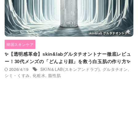
韓国スキンケア
✨【透明感革命】skin&labグルタチオントナー徹底レビュ
ー！30代メンズの「どんより顔」を救う白玉肌の作り方✨
2026/4/19
SKIN＆LAB(スキンアンドラブ)
,
グルタチオン
,
シミ・くすみ
,
化粧水
,
脂性肌