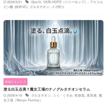
2026/5/31
Qoo10
,
VARI:HOPE（ベリーホップ）
,
アスコル
ビン酸 (純粋VC)
,
グルタチオン
,
メガ割り
韓国スキンケア
塗る白玉点滴？魔女工場のナノグルタチオンセラム
2026/4/19
グルタチオン
,
シミ・くすみ
,
乾燥肌
,
美容液
,
魔
女工場（Manyo Factory）