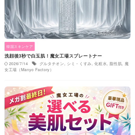
韓国スキンケア
洗顔後3秒で白玉肌！魔女工場スプレートナー
2026/7/14
グルタチオン
,
シミ・くすみ
,
化粧水
,
脂性肌
,
魔
女工場（Manyo Factory）