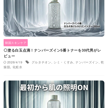
韓国スキンケア
⚪塗る白玉点滴！ナンバーズイン5番トナーを30代男がレ
ビュー
2026/4/19
グルタチオン
,
シミ・くすみ
,
ナンバーズイン
,
乾
燥肌
,
化粧水