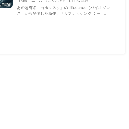
（海藻）エキス
,
マスクパック
,
脂性肌
,
鎮静
あの超有名「白玉マスク」の Biodance（バイオダン
ス）から登場した新作、「リフレッシング シー ...