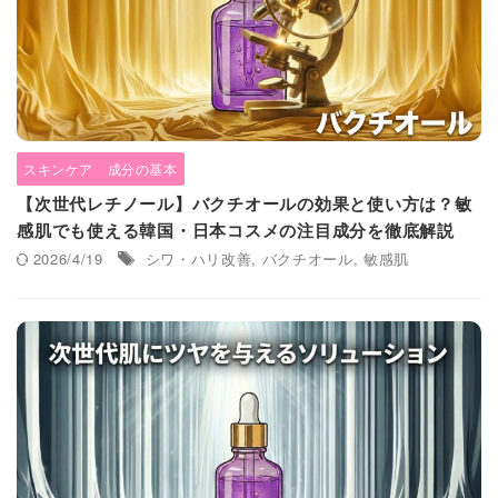
スキンケア 成分の基本
【次世代レチノール】バクチオールの効果と使い方は？敏
感肌でも使える韓国・日本コスメの注目成分を徹底解説
2026/4/19
シワ・ハリ改善
,
バクチオール
,
敏感肌