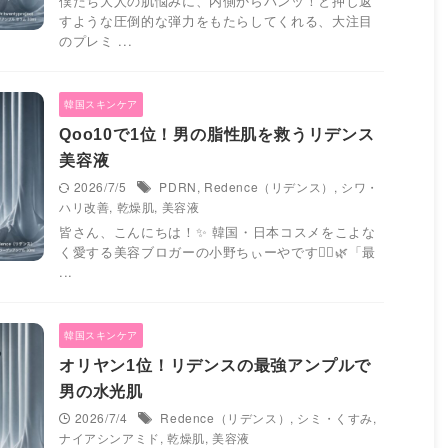
僕たち大人の肌悩みに、内側からパンッ！と押し返
すような圧倒的な弾力をもたらしてくれる、大注目
のプレミ ...
韓国スキンケア
Qoo10で1位！男の脂性肌を救うリデンス
美容液
2026/7/5
PDRN
,
Redence（リデンス）
,
シワ・
ハリ改善
,
乾燥肌
,
美容液
皆さん、こんにちは！✨ 韓国・日本コスメをこよな
く愛する美容ブロガーの小野ちぃーやです🙋‍♂️🌿「最
...
韓国スキンケア
オリヤン1位！リデンスの最強アンプルで
男の水光肌
2026/7/4
Redence（リデンス）
,
シミ・くすみ
,
ナイアシンアミド
,
乾燥肌
,
美容液