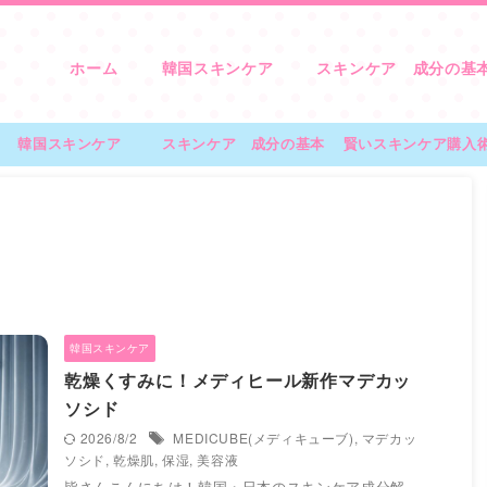
ホーム
韓国スキンケア
スキンケア 成分の基
韓国スキンケア
スキンケア 成分の基本
賢いスキンケア購入
韓国スキンケア
乾燥くすみに！メディヒール新作マデカッ
ソシド
2026/8/2
MEDICUBE(メディキューブ)
,
マデカッ
ソシド
,
乾燥肌
,
保湿
,
美容液
皆さんこんにちは！韓国・日本のスキンケア成分解