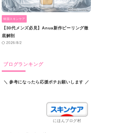
韓国スキンケア
【30代メンズ必見】Anua新作ピーリング徹
底解剖
2026/8/2
ブログランキング
＼ 参考になったら応援ポチお願いします ／
スキンケアランキング
にほんブログ村
pCloud 快適なデータ管理料金表は