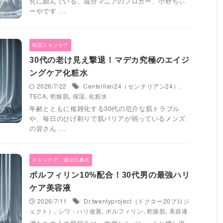
究に励んでいる、成分マニアのブロガー、小野ちぃ
ーやです ...
韓国スキンケア
30代の老け見え撃退！マデカ究極のエイジ
ングケア化粧水
2026/7/22
Centellian24（センテリアン24）
,
TECA
,
乾燥肌
,
保湿
,
化粧水
年齢とともに複雑化する30代の厄介な肌トラブル
や、毎日のひげ剃りで肌バリアが弱っているメンズ
の皆さん ...
スキンケア 成分の基本
ボルフィリン10%配合！30代男の最強ハリ
ケア美容液
2026/7/11
Dr.twentyproject（ドクター20プロジ
ェクト）
,
シワ・ハリ改善
,
ボルフィリン
,
乾燥肌
,
美容液