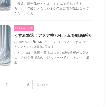
「最近、顔全体がどんよりくすんで疲れて見え
る…」「年齢とともにシミや色素沈着が気になって
きた…」そん ...
韓国スキンケア
くすみ撃退！アヌア桃70セラムを徹底解説
2026/7/2
ANUA（アヌア）
,
シミ・くすみ
,
ナイ
アシンアミド
,
乾燥肌
,
美容液
こんにちは！韓国・日本コスメの成分解析が大好き
な、ブログ管理人の小野ちぃーやです！👨‍🔬✨ 「最
近、 ...
3
…
6
Next »