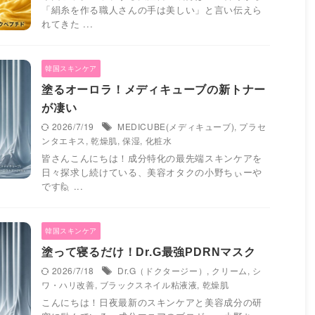
「絹糸を作る職人さんの手は美しい」と言い伝えら
れてきた ...
韓国スキンケア
塗るオーロラ！メディキューブの新トナー
が凄い
2026/7/19
MEDICUBE(メディキューブ)
,
プラセ
ンタエキス
,
乾燥肌
,
保湿
,
化粧水
皆さんこんにちは！成分特化の最先端スキンケアを
日々探求し続けている、美容オタクの小野ちぃーや
です🙋‍ ...
韓国スキンケア
塗って寝るだけ！Dr.G最強PDRNマスク
2026/7/18
Dr.G（ドクタージー）
,
クリーム
,
シ
ワ・ハリ改善
,
ブラックスネイル粘液液
,
乾燥肌
こんにちは！日夜最新のスキンケアと美容成分の研