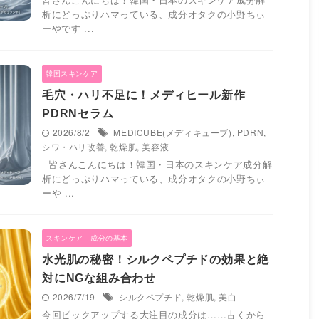
析にどっぷりハマっている、成分オタクの小野ちぃ
ーやです ...
韓国スキンケア
毛穴・ハリ不足に！メディヒール新作
PDRNセラム
2026/8/2
MEDICUBE(メディキューブ)
,
PDRN
,
シワ・ハリ改善
,
乾燥肌
,
美容液
皆さんこんにちは！韓国・日本のスキンケア成分解
析にどっぷりハマっている、成分オタクの小野ちぃ
ーや ...
スキンケア 成分の基本
水光肌の秘密！シルクペプチドの効果と絶
対にNGな組み合わせ
2026/7/19
シルクペプチド
,
乾燥肌
,
美白
今回ピックアップする大注目の成分は……古くから