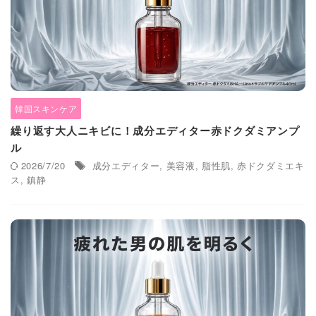
韓国スキンケア
繰り返す大人ニキビに！成分エディター赤ドクダミアンプ
ル
2026/7/20
成分エディター
,
美容液
,
脂性肌
,
赤ドクダミエキ
ス
,
鎮静