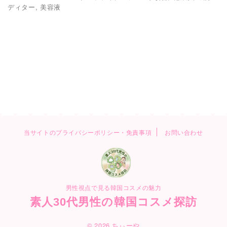
ディター
,
美容液
当サイトのプライバシーポリシー・免責事項
お問い合わせ
男性視点で見る韓国コスメの魅力
素人30代男性の韓国コスメ探訪
© 2026 ちぃーや