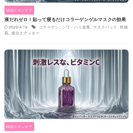
韓国スキンケア
液だれゼロ！貼って寝るだけコラーゲンゲルマスクの効果
2026/4/19
コラーゲン
,
シワ・ハリ改善
,
マスクパック
,
乾燥
肌
,
成分エディター
韓国スキンケア