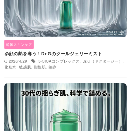
韓国スキンケア
🧊顔の熱を奪う！Dr.Gのクールジェリーミスト
2026/4/29
5-CICAコンプレックス
,
Dr.G（ドクタージー）
,
化粧水
,
敏感肌
,
脂性肌
,
鎮静