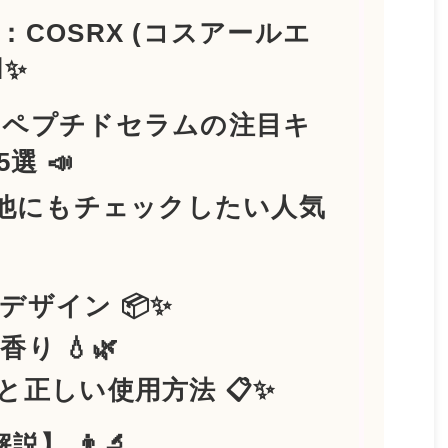
：COSRX (コスアールエ
✨
ルーペプチドセラムの注目キ
選 📣
Xの他にもチェックしたい人気
デザイン 📦✨
り 💧🌿
果と正しい使用方法 📋✨
説】 👨‍🔬