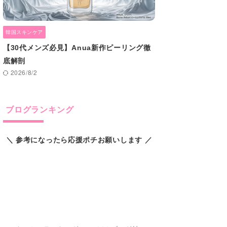
韓国スキンケア
【30代メンズ必見】Anua新作ピーリング徹
底解剖
2026/8/2
ブログランキング
＼ 参考になったら応援ポチお願いします ／
スキンケアランキング
にほんブログ村
pCloud 快適なデータ管理料金表は