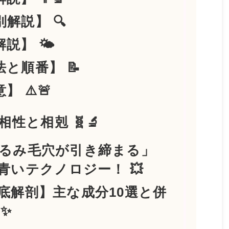
別解説】 🔍
説】 🌤️
法と順番】 📝
】 ⚠️🚨
相性と相剋 🧬🔬
「たるみ毛穴が引き締まる」
青いテクノロジー！ 💥
分徹底解剖】主な成分10選と併
✨