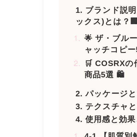
1. ブランド説明
ックス)とは？
🌟 ザ・ブ
ャッチコピー5
🛒 COSR
商品5選 🛍️
2. パッケージと
3. テクスチャと香
4. 使用感と効
4-1 【肌質別解