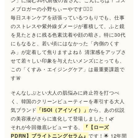
ン」に悩む30代前後の皆さん、こんにちは！コス
メブロガーの小野ちぃーやです🙋‍♂️✨
毎日スキンケアを頑張っているつもりでも、仕事
のストレスや紫外線ダメージが蓄積して、ふと鏡
を見たときに残る色素沈着や顔の暗さ。特に30代
にもなると、若い頃にはなかった「内側のくす
み」が定着して焦りますよね💧 清潔感をアップさ
せて若々しい印象を与えたいメンズにとっても、
この「くすみ・エイジングケア」は最重要課題で
す🚨
そんなしぶとい大人の肌悩みに終止符を打つべ
く、韓国のクリーンビューティーを牽引する大人
気ブランド
「ISOI（アイソイ）」
から、あの伝説
の美容液がさらに進化して登場しました！🌿
それが今回徹底レビューする、
『【ローズ
PDRN】ブライトニングセラム』
です！🌟 12年間