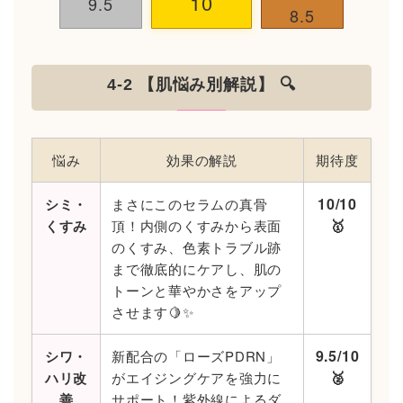
10
9.5
8.5
4-2 【肌悩み別解説】 🔍
悩み
効果の解説
期待度
10/10
シミ・
まさにこのセラムの真骨
🥇
くすみ
頂！内側のくすみから表面
のくすみ、色素トラブル跡
まで徹底的にケアし、肌の
トーンと華やかさをアップ
させます🍋✨
9.5/10
シワ・
新配合の「ローズPDRN」
🥈
ハリ改
がエイジングケアを強力に
善
サポート！紫外線によるダ