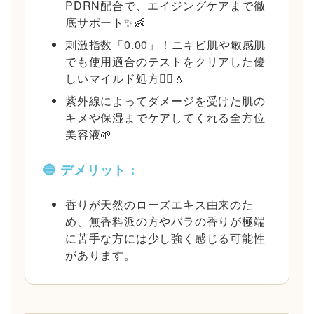
PDRN配合で、エイジングケアまで徹
底サポート✨👶
刺激指数「0.00」！ニキビ肌や敏感肌
でも使用適合のテストをクリアした優
しいマイルド処方🙆‍♂️💧
紫外線によってダメージを受けた肌の
キメや保湿までケアしてくれる全方位
美容液🌱
🔵 デメリット：
香りが天然のローズエキス由来のた
め、無香料派の方やバラの香りが極端
に苦手な方には少し強く感じる可能性
があります。