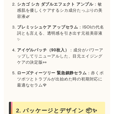
シカゴ シカ ダブルエフェクト アンプル
：敏
感肌を優しくケアするシカ成分たっぷりの美
容液🌿
ブレミッシュケア アップセラム
：ISOIの代名
詞とも言える、透明感を引き出す元祖美容液
✨
アイゲルパッチ（90枚入）
：成分がパワーア
ップしてリニューアルした、目元エイジング
ケアの決定版👀
ローズティーツリー 緊急鎮静セラム
：赤くポ
ツポツとトラブルが出始めた時の初期対応に
最適なセラム🌹
2. パッケージとデザイン 📦✨