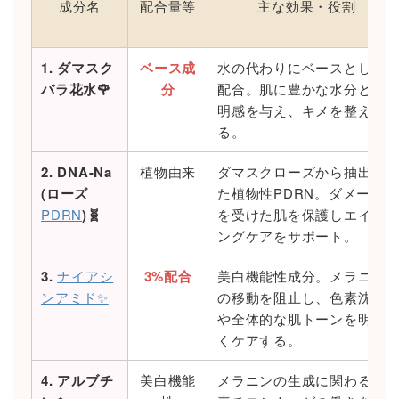
成分名
配合量等
主な効果・役割
1. ダマスク
ベース成
水の代わりにベースとして
バラ花水🌹
分
配合。肌に豊かな水分と透
明感を与え、キメを整え
る。
2. DNA-Na
植物由来
ダマスクローズから抽出し
(ローズ
た植物性PDRN。ダメージ
PDRN
)🧬
を受けた肌を保護しエイジ
ングケアをサポート。
3.
ナイアシ
3%配合
美白機能性成分。メラニン
ンアミド✨
の移動を阻止し、色素沈着
や全体的な肌トーンを明る
くケアする。
4. アルブチ
美白機能
メラニンの生成に関わる酵