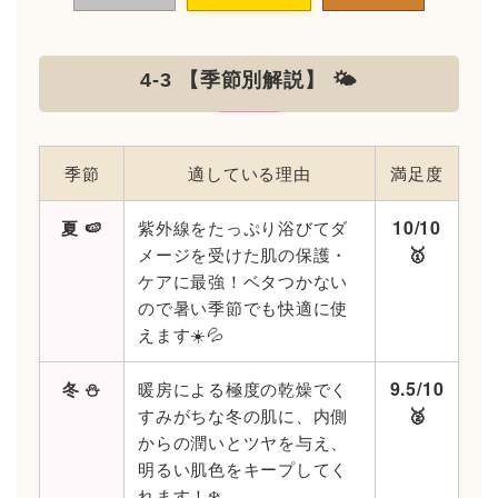
4-3 【季節別解説】 🌤️
季節
適している理由
満足度
10/10
夏 🍉
紫外線をたっぷり浴びてダ
🥇
メージを受けた肌の保護・
ケアに最強！ベタつかない
ので暑い季節でも快適に使
えます☀️💦
9.5/10
冬 ⛄️
暖房による極度の乾燥でく
🥈
すみがちな冬の肌に、内側
からの潤いとツヤを与え、
明るい肌色をキープしてく
れます！❄️