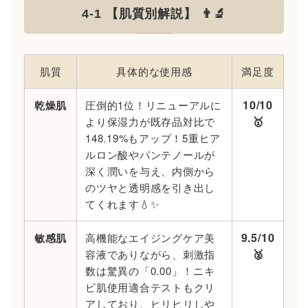
4-1 【肌質別解説】 👨‍🔬
肌質
具体的な使用感
満足度
10/10
乾燥肌
圧倒的1位！リニューアルに
🥇
より保湿力が既存品対比で
148.19%もアップ！5重ヒア
ルロン酸やパンテノールが
深く潤いを与え、内側から
のツヤと透明感を引き出し
てくれます💧✨
9.5/10
敏感肌
高機能なエイジングケア美
🥈
容液でありながら、刺激指
数は驚異の「0.00」！ニキ
ビ肌使用適合テストもクリ
アしており、ヒリヒリしや