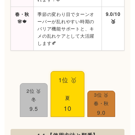
9.0/10
春・秋
季節の変わり目でターンオ
🥉
🌸🍁
ーバーが乱れやすい時期の
バリア機能サポートと、キ
メの乱れケアとして大活躍
します🍂
1位 🥇
2位 🥈
3位 🥉
夏
冬
春・秋
10
9.5
9.0