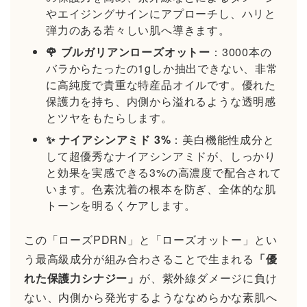
やエイジングサインにアプローチし、ハリと
弾力のある若々しい肌へ導きます。
🌹 ブルガリアンローズオットー
：3000本の
バラからたったの1gしか抽出できない、非常
に高純度で貴重な特産品オイルです。優れた
保護力を持ち、内側から溢れるような透明感
とツヤをもたらします。
✨ ナイアシンアミド 3%
：美白機能性成分と
して超優秀なナイアシンアミドが、しっかり
と効果を実感できる3%の高濃度で配合されて
います。色素沈着の根本を防ぎ、全体的な肌
トーンを明るくケアします。
この「ローズPDRN」と「ローズオットー」とい
う最高級成分が組み合わさることで生まれる
「優
れた保護力シナジー」
が、紫外線ダメージに負け
ない、内側から発光するようななめらかな素肌へ