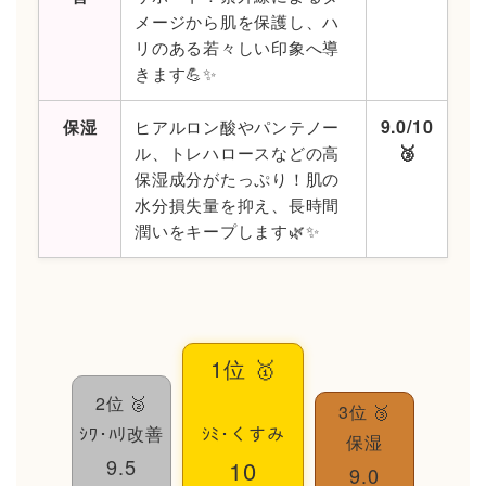
メージから肌を保護し、ハ
リのある若々しい印象へ導
きます💪✨
9.0/10
保湿
ヒアルロン酸やパンテノー
🥉
ル、トレハロースなどの高
保湿成分がたっぷり！肌の
水分損失量を抑え、長時間
潤いをキープします🌿✨
1位 🥇
2位 🥈
3位 🥉
ｼﾐ･くすみ
ｼﾜ･ﾊﾘ改善
保湿
9.5
10
9.0