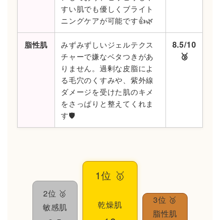
すい肌でも優しくブライト
ニングケアが可能です👍🌿
8.5/10
脂性肌
みずみずしいジェルテクス
🥉
チャーで嫌なベタつきがあ
りません。過剰な皮脂によ
る毛穴のくすみや、紫外線
ダメージを受けた肌のキメ
をさっぱりと整えてくれま
す🛡️
1位 🥇
2位 🥈
3位 🥉
乾燥肌
敏感肌
脂性肌