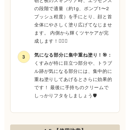
朝と夜のスキンケア時、エッセンス
の段階で適量（約1g、ポンプ1〜2
プッシュ程度）を手にとり、顔と首
全体にやさしく塗り広げてなじませ
ます。 内側から輝くツヤケアが完
成します！💆‍♂️✨
気になる部分に集中重ね塗り！🎯：
3
くすみが特に目立つ部分や、トラブ
ル跡が気になる部分には、集中的に
重ね塗りしてあげるとさらに効果的
です！ 最後に手持ちのクリームで
しっかりフタをしましょう🛡️