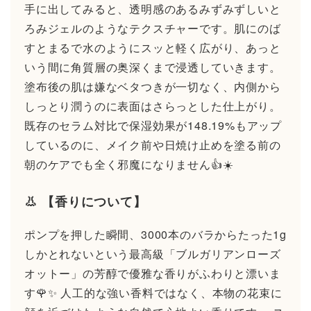
手に出してみると、透明感のあるみずみずしいと
ろみジェルのようなテクスチャーです。肌にのば
すとまるで水のようにスッと軽く広がり、あっと
いう間に角質層の奥深くまで浸透していきます。
塗布後の肌は嫌なベタつきが一切なく、内側から
しっとり潤うのに表面はさらっとした仕上がり。
既存のセラム対比で保湿効果が148.19%もアップ
しているのに、メイク前や日焼け止めを塗る前の
朝のケアでも全く邪魔になりません👍☀️
👃 【香りについて】
ポンプを押した瞬間、3000本のバラからたった1g
しかとれないという最高級「ブルガリアンローズ
オットー」の芳醇で優雅な香りがふわりと漂いま
す🌹✨ 人工的な強い香料ではなく、本物の花束に