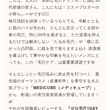
こんな、大人の「深刻な毛穴トラブル」に悩む30
代前後の皆さん、こんにちは！コスメブロガーの
小野ちぃーやです🙋‍♂️✨
毎日洗顔を頑張っているつもりでも、年齢ととも
に肌のハリが失われ、どんどん目立ってくる頬や
鼻の毛穴。特に30代を過ぎると、ただ皮脂を抑え
るだけでは解決しない「たるみ毛穴」や「横に広
がった凸凹肌」に鏡を見て焦りますよね💧 清潔感
を爆上げして爽やかな印象を与えたいメンズにと
っても、この「毛穴ケア」は最重要課題です🚨
そんなしぶとい毛穴悩みに終止符を打つべく、最
先端のダーマコスメ（皮膚科学）を牽引する大人
気ブランド
「MEDICUBE（メディキューブ）」
から、桁違いの実力派美容液が登場しています！
🌿
それが今回徹底レビューする、
『ゼロ毛穴1DAY