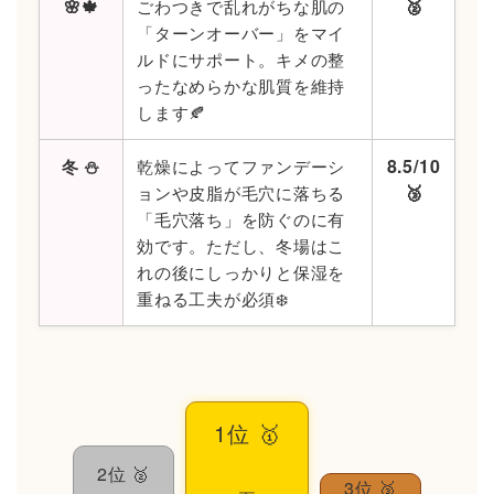
🥈
🌸🍁
ごわつきで乱れがちな肌の
「ターンオーバー」をマイ
ルドにサポート。キメの整
ったなめらかな肌質を維持
します🍂
8.5/10
冬 ⛄️
乾燥によってファンデーシ
🥉
ョンや皮脂が毛穴に落ちる
「毛穴落ち」を防ぐのに有
効です。ただし、冬場はこ
れの後にしっかりと保湿を
重ねる工夫が必須❄️
1位 🥇
2位 🥈
3位 🥉