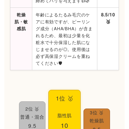
締めてハリを与えます👍🌿
8.5/10
乾燥
年齢によるたるみ毛穴のケ
🥉
肌・敏
アに有効ですが、ピーリン
感肌
グ成分（AHA/BHA）が含ま
れるため、最初は少量を化
粧水で十分保湿した肌にな
じませるのが◎。使用後は
必ず高保湿クリームを重ね
てください🛡️
1位 🥇
2位 🥈
3位 🥉
脂性肌
普通・混合
乾燥肌
10
9.5