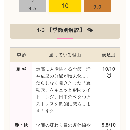
10
9.0
9.5
4-3 【季節別解説】 🌤️
季節
適している理由
満足度
10/10
夏 🍉
最高に大活躍する季節！汗
🥇
や皮脂の分泌が最大化し、
だらしなく開ききった「夏
毛穴」をキュッと瞬間タイ
トニング。日中のベタつき
ストレスを劇的に減らしま
す！☀️💦
9.5/10
春・秋
季節の変わり目の紫外線や