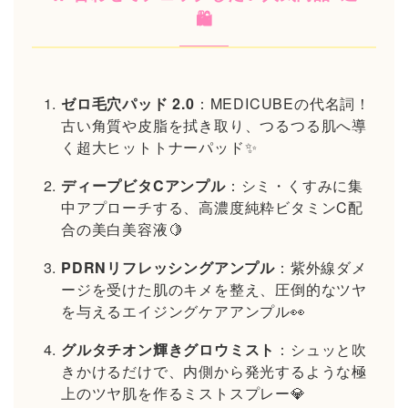
🛍️
ゼロ毛穴パッド 2.0
：MEDICUBEの代名詞！
古い角質や皮脂を拭き取り、つるつる肌へ導
く超大ヒットトナーパッド✨
ディープビタCアンプル
：シミ・くすみに集
中アプローチする、高濃度純粋ビタミンC配
合の美白美容液🍋
PDRNリフレッシングアンプル
：紫外線ダメ
ージを受けた肌のキメを整え、圧倒的なツヤ
を与えるエイジングケアアンプル👀
グルタチオン輝きグロウミスト
：シュッと吹
きかけるだけで、内側から発光するような極
上のツヤ肌を作るミストスプレー💎