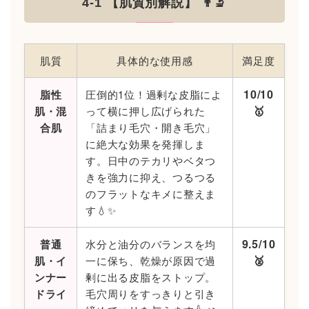
4-1 【肌質別解説】 👨‍🔬
肌質
具体的な使用感
満足度
10/10
脂性
圧倒的1位！過剰な皮脂によ
🥇
肌・混
って横に押し広げられた
合肌
「詰まり毛穴・開き毛穴」
に絶大な効果を発揮しま
す。日中のテカリやベタつ
きを強力に抑え、つるつる
のフラットなキメに整えま
す💧✨
9.5/10
普通
水分と油分のバランスを均
🥈
肌・イ
一に保ち、乾燥が原因で過
ンナー
剰に出る皮脂をストップ。
ドライ
毛穴周りをすっきりと引き