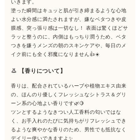
いきます。
塗った瞬間はキュッと肌が引き締まるような心地
よい水分感に満たされますが、嫌なベタつきや皮
膜感、突っ張り感は一切なし！ 表面は驚くほどサ
ラッと整うのに、内側はもっちり潤うため、ベタ
つきを嫌うメンズの朝のスキンケアや、毎日のメ
イク前にも全く邪魔になりません👍☀️
👃 【香りについて】
香りは、配合されているハーブや植物エキス由来
の、ほんのり優しくフレッシュなシトラス＆グリ
ーン系の心地よい香りです🌿🍋
ツンとするようなきつい人工香料の匂いではな
く、お手入れのたびに気持ちがリフレッシュでき
るような爽やかな香りのため、男性でも抵抗なく
デイリー使いできますよ✨