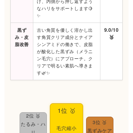
げ、内側から押し返すよう
なハリをサポートします🍋
✨
9.0/10
黒ず
古い角質を優しく溶かし出
🥉
み・皮
す角質クリア成分とナイア
脂改善
シンアミドの働きで、皮脂
が酸化した黒ずみ（メラニ
ン毛穴）にアプローチ。ク
リアで明るい素肌へ導きま
す🌿✨
1位 🥇
2位 🥈
3位 🥉
たるみ・ハ
毛穴縮小
黒ずみケア
リ