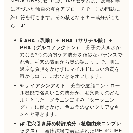
MEDICUBEのゼロ毛穴1DAYセラムは、皮膚科学
に基づいた独自の複合アプローチで、この問題に
終止符を打ちます。その核となるキー成分がこち
ら！🌿
🧪 AHA（乳酸）＋ BHA（サリチル酸）＋
PHA（グルコノラクトン）
：分子の大きさが
異なる3つの角質ケア成分を絶妙なバランスで
配合。毛穴の表面から奥の詰まりまで、肌に
過度な負担をかけずにマイルドに古い角質を
溶かし出し、ごわつきをオフします。
✨ ナイアシンアミド
：美白や皮脂コントロー
ル機能で名高いこの成分が、毛穴周りのどん
よりとした「メラニン黒ずみ（ダークニン
グ）」に働きかけ、色ムラのないクリアなキ
メへと導きます。
🌿 毛穴引き締め特許成分（植物由来コンプレ
ックス）
：臨床試験で実証されたMEDICUBE