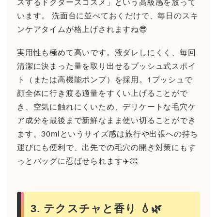
スするドクターズコスメ」という高級感を放って
います。 洗面台に並べておくだけで、毎日のスキ
ンケアタイムが格上げされますね😎
実用性も極めて高いです。液ダレしにくく、毎回
清潔に決まった量を取り出せるプッシュ式スポイ
ト（または高機能ポンプ）を採用。1プッシュで
顔全体に行き渡る適量をすくい上げることがで
き、空気に触れにくいため、デリケートな毛穴ケ
ア成分を最後まで新鮮なまま使い切ることができ
ます。30mlというサイズ感は旅行や出張への持ち
運びにも便利で、出先での毛穴の開き対策にもす
っとバッグに忍ばせられます✈️👏
3. テクスチャと香り 💧🌿