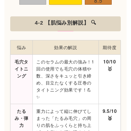
8.5
4-2 【肌悩み別解説】 🔍
悩み
効果の解説
期待度
10/10
毛穴タ
このセラムの最大の強み！1
🥇
イトニ
回の使用でも毛穴の体積や
ング
数、深さをキュッと引き締
め、目立たなくする圧巻の
タイトニング効果です！💪
✨
9.5/10
たる
重力によって縦に伸びてし
🥈
み・弾
まった「たるみ毛穴」の周
力
りの肌をふっくらと持ち上