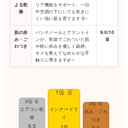
よる乾
リア機能をサポート。一日
燥
中空調の下にいても乾きに
くい強い肌を育てます🍋✨
9.0/10
肌の赤
パンテノールとアラントイ
🥉
み・ご
ンが、乾燥でごわついた肌
わつき
や軽い赤みを優しく鎮静。
キメを整えてなめらかな手
触りに導きます🌿✨
1位 🥇
2位 🥈
3位 🥉
インナードラ
エアコン乾
赤み・ごわ
イ
燥
つき
9.5
10
9.0