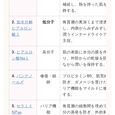
補給し、熱を持った肌を鎮
静する。
2.
加水分解
低分子
角質層の奥深くまで浸透
ヒアルロン
し、内側からみずみずしく
酸💧
潤うインナードライケアの
主役。
3.
ヒアルロ
高分子
肌の表面に水分の膜を作
ン酸Na💧
り、外部からの乾燥を防ぎ
ながら潤いを保持する。
4.
パンテノ
修復・鎮
プロビタミンB5。肌荒れを
ール🩹
静
防ぎ、ダメージを受けたバ
リア機能をマイルドに修復
する。
5.
セラミド
バリア機
角質層の細胞間を埋めて水
NP🧱
能
分の蒸発を防ぎ、外的刺激