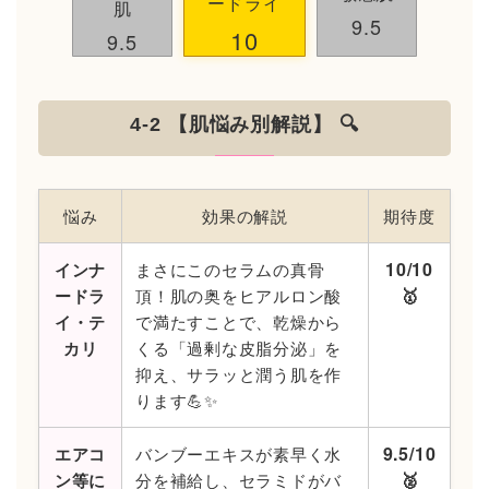
ードライ
肌
9.5
10
9.5
4-2 【肌悩み別解説】 🔍
悩み
効果の解説
期待度
10/10
インナ
まさにこのセラムの真骨
🥇
ードラ
頂！肌の奥をヒアルロン酸
イ・テ
で満たすことで、乾燥から
カリ
くる「過剰な皮脂分泌」を
抑え、サラッと潤う肌を作
ります💪✨
9.5/10
エアコ
バンブーエキスが素早く水
🥈
ン等に
分を補給し、セラミドがバ