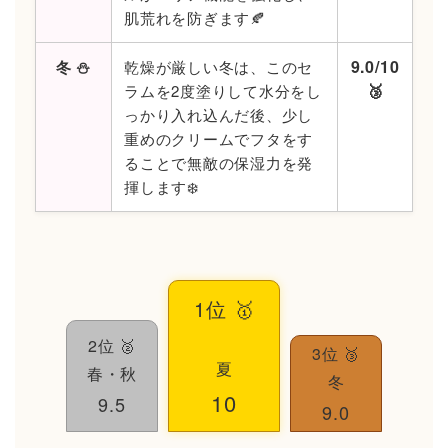
肌荒れを防ぎます🍂
9.0/10
冬 ⛄️
乾燥が厳しい冬は、このセ
🥉
ラムを2度塗りして水分をし
っかり入れ込んだ後、少し
重めのクリームでフタをす
ることで無敵の保湿力を発
揮します❄️
1位 🥇
2位 🥈
3位 🥉
夏
春・秋
冬
10
9.5
9.0