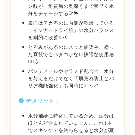
ン酸が、角質層の奥深くまで素早く水
分をチャージする🚀🌟
表面はテカるのに内側が乾燥している
「インナードライ肌」の水分バランス
を劇的に改善✨👶
とろみがあるのにスッと馴染み、塗っ
た直後でもベタつかない快適な使用感
🙆‍♂️💧
パンテノールやセラミド配合で、水分
を与えるだけでなく「肌荒れ防止とバ
リア機能強化」も同時に叶う🌱
🔵 デメリット：
水分補給に特化しているため、油分は
ほとんど含まれていません。これ1本
でスキンケアを終わらせると水分が蒸