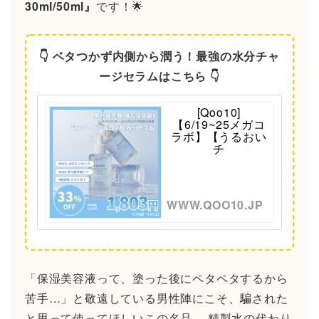
30ml/50ml』
です！🌟
👇 ベタつかず内側から潤う！最強の水分チャ
ージセラムはこちら 👇
[Qoo10]
【6/19~25メガコ
ラボ】【うるおい
チ
WWW.QOO10.JP
「保湿美容液って、塗った後にペタペタするから
苦手…」と敬遠している男性陣にこそ、騙された
と思って使ってほしいこの名品。 精製水の代わり