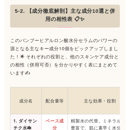
5-2. 【成分徹底解剖】主な成分10選と併
用の相性表 📋✨
このバンブーヒアルロン酸水分セラムのパワーの
源となる主なキー成分10個をピックアップしまし
た！🌟 それぞれの役割と、他のスキンケア成分と
の相性（併用可否）を分かりやすく表にまとめて
います✍️
成分名
配合量等
主な効果・役割
1. ダイサン
ベース成
精製水の代替。ミネラルが
チク水🎋
分
豊富で、肌に素早く水分を