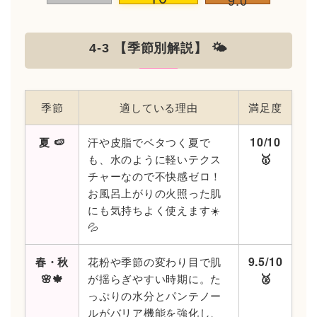
4-3 【季節別解説】 🌤️
季節
適している理由
満足度
10/10
夏 🍉
汗や皮脂でベタつく夏で
🥇
も、水のように軽いテクス
チャーなので不快感ゼロ！
お風呂上がりの火照った肌
にも気持ちよく使えます☀️
💦
9.5/10
春・秋
花粉や季節の変わり目で肌
🥈
🌸🍁
が揺らぎやすい時期に。た
っぷりの水分とパンテノー
ルがバリア機能を強化し、