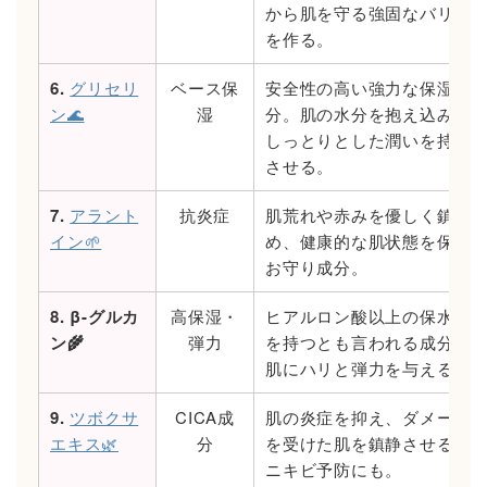
から肌を守る強固なバリア
を作る。
6.
グリセリ
ベース保
安全性の高い強力な保湿成
ン🌊
湿
分。肌の水分を抱え込み、
しっとりとした潤いを持続
させる。
7.
アラント
抗炎症
肌荒れや赤みを優しく鎮
イン🌱
め、健康的な肌状態を保つ
お守り成分。
8. β-グルカ
高保湿・
ヒアルロン酸以上の保水力
ン🌾
弾力
を持つとも言われる成分。
肌にハリと弾力を与える。
9.
ツボクサ
CICA成
肌の炎症を抑え、ダメージ
エキス🌿
分
を受けた肌を鎮静させる。
ニキビ予防にも。