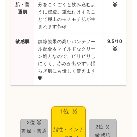
🥈
肌・普
分をごくごくと飲み込むよ
通肌
うに浸透。重ね付けするこ
とで極上のモチモチ肌が生
まれます👍🌿
9.5/10
敏感肌
鎮静効果の高いパンテノー
🥈
ル配合＆マイルドなクリー
ン処方なので、ピリピリし
にくく、赤みが出やすい揺
らぎ肌にも優しく使えます
🛡️
1位 🥇
2位 🥈
2位 🥈
脂性・インナ
乾燥・普通
敏感肌